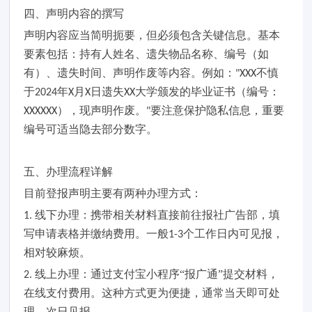
四、声明内容的撰写
声明内容应当简明扼要，但必须包含关键信息。基本
要素包括：持有人姓名、遗失物品名称、编号（如
有）、遗失时间、声明作废等内容。例如：
不慎
"XXX
于
年
月
日遗失
大学颁发的毕业证书（编号：
2024
X
X
XX
），现声明作废。
要注意保护隐私信息，重要
XXXXXX
"
编号可适当隐去部分数字。
五、办理流程详解
目前登报声明主要有两种办理方式：
线下办理：携带相关材料直接前往报社广告部，填
1.
写申请表格并缴纳费用。一般
个工作日内可见报
，
1-3
相对较麻烦
。
线上办理：通过
支付宝小程序
“报广通”
提交材料，
2.
在线支付费用。这种方式更为便捷，通常当天即可处
理
，次日见报
。